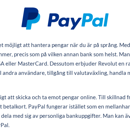
det möjligt att hantera pengar när du är på språng. M
mmer, precis som på vilken annan bank som helst. Man 
SA eller MasterCard. Dessutom erbjuder Revolut en rad 
l andra användare, tillgång till valutaväxling, handla
gt att skicka och ta emot pengar online. Till skillnad 
etalkort. PayPal fungerar istället som en mellanha
 dela med sig av personliga bankuppgifter. Man kan ä
yPal.