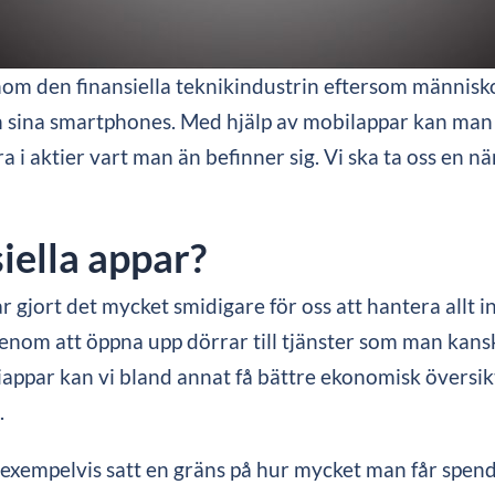
m den finansiella teknikindustrin eftersom människor l
ån sina smartphones. Med hjälp av mobilappar kan man 
 i aktier vart man än befinner sig. Vi ska ta oss en när
iella appar?
gjort det mycket smidigare för oss att hantera allt ino
nom att öppna upp dörrar till tjänster som man kanske i
ppar kan vi bland annat få bättre ekonomisk översikt,
.
xempelvis satt en gräns på hur mycket man får spende