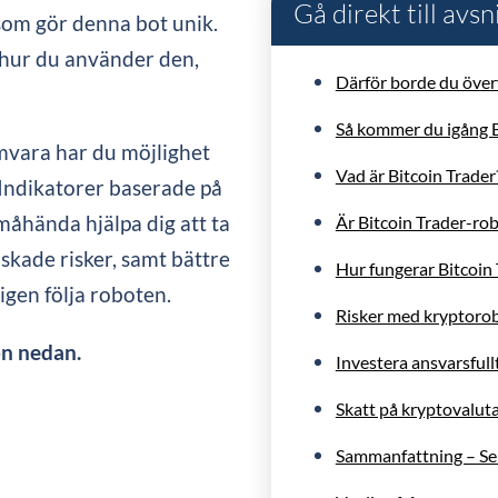
Gå direkt till avsn
som gör denna bot unik.
 hur du använder den,
Därför borde du över
Så kommer du igång Bi
vara har du möjlighet
Vad är Bitcoin Trader
 Indikatorer baserade på
måhända hjälpa dig att ta
Är Bitcoin Trader-rob
skade risker, samt bättre
Hur fungerar Bitcoin
ligen följa roboten.
Risker med kryptoro
on nedan.
Investera ansvarsfull
Skatt på kryptovalut
Sammanfattning – Se