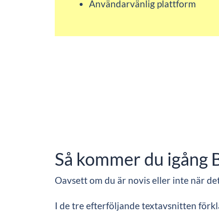
Användarvänlig plattform
Så kommer du igång Bi
Oavsett om du är novis eller inte när de
I de tre efterföljande textavsnitten förk