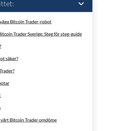
ittet:
väga Bitcoin Trader-robot
tcoin Trader Sverige: Steg för steg-guide
?
ot säker?
 Trader?
botar
t
a
 vårt Bitcoin Trader omdöme