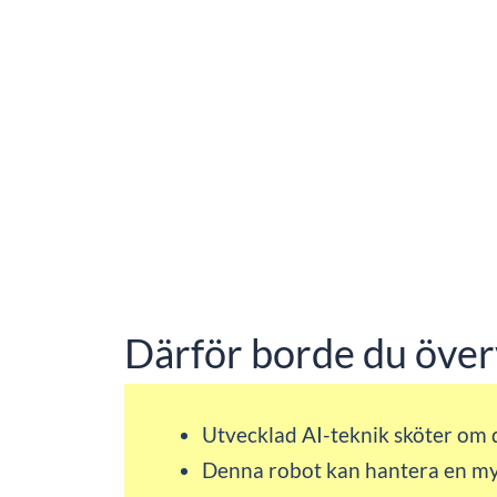
Därför borde du över
Utvecklad AI-teknik sköter om 
Denna robot kan hantera en my