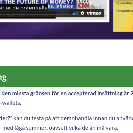
ng
t
den minsta gränsen för en accepterad insättning är
-wallets.
ader?
” kan du testa på att demohandla innan du använd
ar med låga summor, oavsett vilka de än må vara.