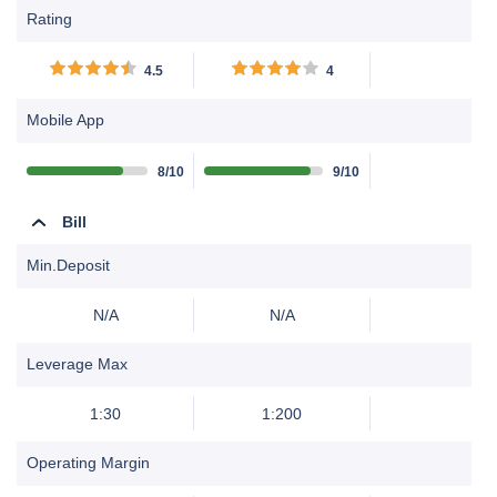
förlorar pengar vid handel
förlorar pengar när de
Rating
med CFD:er hos denna
handlar med CFD:er med
leverantör.......
denna leverantör. Du måste
4.5
4
överväga om du har råd att
ta den höga risken att
Mobile App
potentiellt förlora dina
pengar. Investera
8/10
9/10
ansvarsfullt.......
Bill
Min.Deposit
N/A
N/A
Leverage Max
1:30
1:200
Operating Margin