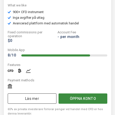
What we like
900+ CFD instrument
Inga avgifter på uttag
Avancerad plattform med automatisk handel
Fixed commissions per
Account Fee
operation
-
per month
$0
Mobile App
8/10
Features
Payment methods
Läs mer
ÖPPNA KONTO
65% av privata investerare förlorar pengar vid handel med CFD:er hos
denna leverantör.