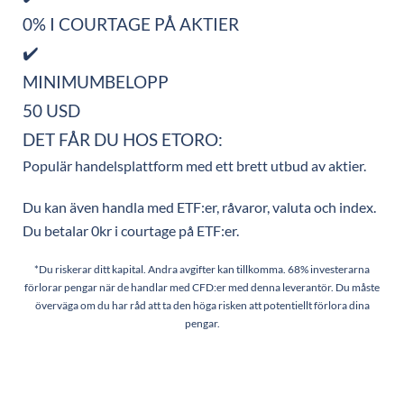
0% I COURTAGE PÅ AKTIER
✔️
MINIMUMBELOPP
50 USD
DET FÅR DU HOS ETORO:
Populär handelsplattform med ett brett utbud av aktier.
Du kan även handla med ETF:er, råvaror, valuta och index.
Du betalar 0kr i courtage på ETF:er.
*Du riskerar ditt kapital. Andra avgifter kan tillkomma. 68% investerarna
förlorar pengar när de handlar med CFD:er med denna leverantör. Du måste
överväga om du har råd att ta den höga risken att potentiellt förlora dina
pengar.