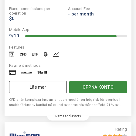
Fixed commissions per
Account Fee
operation
-
per month
$0
Mobile App
9/10
Features
Payment methods
Läs mer
ÖPPNA KONTO
CFD:er är komplexa instrument och medför en hög risk för eventuell
snabb förlust av kapital på grund av deras hävstångseffekt. 71 % av
privata investerares konton förlorar kapital när de handlar med CFD:er
med denna leverantör. Du bör fundera på om du förstår hur CFD:er
Rates and assets
fungerar och om du har råd att ta en hög risk för att förlora ditt kapital.
Rating