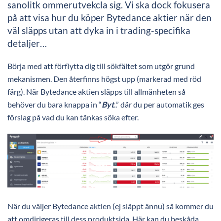
sanolitk ommerutvekcla sig. Vi ska dock fokusera
på att visa hur du köper Bytedance aktier när den
väl släpps utan att dyka in i trading-specifika
detaljer…
Börja med att förflytta dig till sökfältet som utgör grund
mekanismen. Den återfinns högst upp (markerad med röd
färg). När Bytedance aktien släpps till allmänheten så
behöver du bara knappa in “
Byt
..” där du per automatik ges
förslag på vad du kan tänkas söka efter.
När du väljer Bytedance aktien (ej släppt ännu) så kommer du
att omdirigeras till dess produktsida. Här kan du beskåda