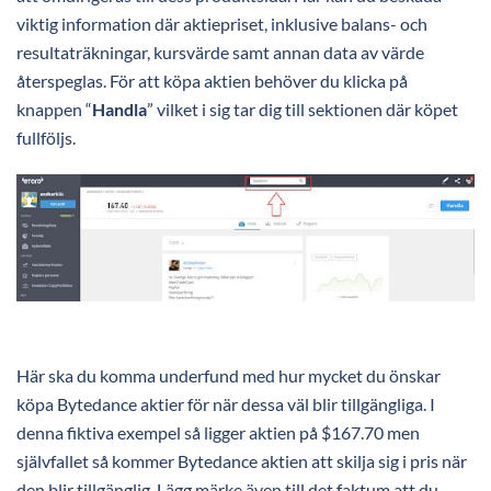
viktig information där aktiepriset, inklusive balans- och
resultaträkningar, kursvärde samt annan data av värde
återspeglas. För att köpa aktien behöver du klicka på
knappen “
Handla
” vilket i sig tar dig till sektionen där köpet
fullföljs.
Här ska du komma underfund med hur mycket du önskar
köpa Bytedance aktier för när dessa väl blir tillgängliga. I
denna fiktiva exempel så ligger aktien på $167.70 men
självfallet så kommer Bytedance aktien att skilja sig i pris när
den blir tillgänglig. Lägg märke även till det faktum att du