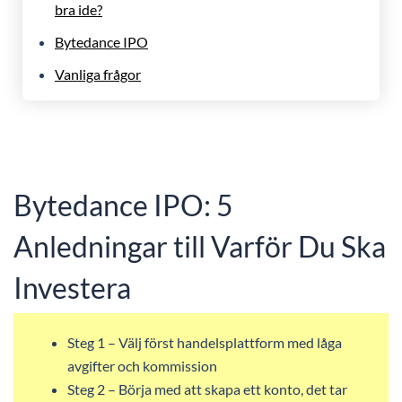
bra ide?
Bytedance IPO
Vanliga frågor
Bytedance IPO: 5
Anledningar till Varför Du Ska
Investera
Steg 1 – Välj först handelsplattform med låga
avgifter och kommission
Steg 2 – Börja med att skapa ett konto, det tar