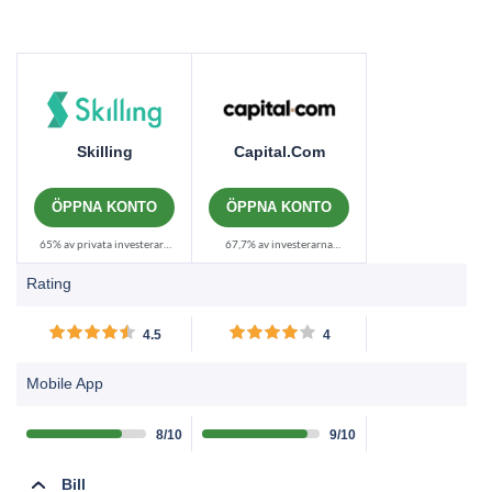
Skilling
Capital.com
ÖPPNA KONTO
ÖPPNA KONTO
65% av privata investerare
67,7% av investerarna
förlorar pengar vid handel
förlorar pengar när de
Rating
med CFD:er hos denna
handlar med CFD:er med
leverantör.......
denna leverantör. Du måste
4.5
4
överväga om du har råd att
ta den höga risken att
Mobile App
potentiellt förlora dina
pengar. Investera
8/10
9/10
ansvarsfullt.......
Bill