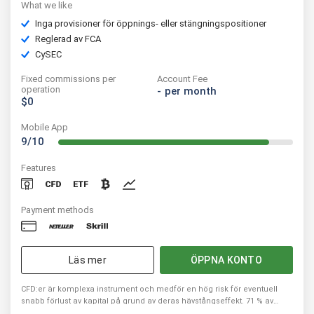
What we like
Inga provisioner för öppnings- eller stängningspositioner
Reglerad av FCA
CySEC
Fixed commissions per
Account Fee
operation
-
per month
$0
Mobile App
9/10
Features
Payment methods
Läs mer
ÖPPNA KONTO
CFD:er är komplexa instrument och medför en hög risk för eventuell
snabb förlust av kapital på grund av deras hävstångseffekt. 71 % av
privata investerares konton förlorar kapital när de handlar med CFD:er