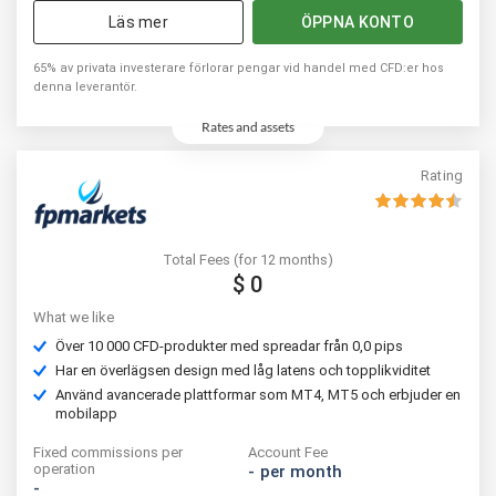
Läs mer
ÖPPNA KONTO
65% av privata investerare förlorar pengar vid handel med CFD:er hos
denna leverantör.
Rates and assets
Rating
Total Fees (for 12 months)
$ 0
What we like
Över 10 000 CFD-produkter med spreadar från 0,0 pips
Har en överlägsen design med låg latens och topplikviditet
Använd avancerade plattformar som MT4, MT5 och erbjuder en
mobilapp
Fixed commissions per
Account Fee
operation
-
per month
-