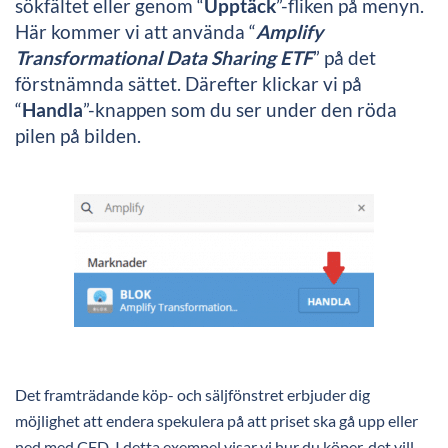
sökfältet eller genom “
Upptäck
”-fliken på menyn.
Här kommer vi att använda “
Amplify
Transformational Data Sharing ETF
” på det
förstnämnda sättet. Därefter klickar vi på
“
Handla
”-knappen som du ser under den röda
pilen på bilden.
Det framträdande köp- och säljfönstret erbjuder dig
möjlighet att endera spekulera på att priset ska gå upp eller
ned med CFD. I detta exempel visar vi hur du köper, det vill