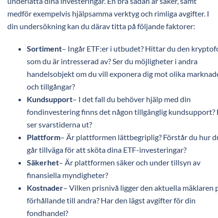
underlätta dina investeringar. En bra sådan är säker, samt
medför exempelvis hjälpsamma verktyg och rimliga avgifter. I
din undersökning kan du därav titta på följande faktorer:
Sortiment
– Ingår ETF:er i utbudet? Hittar du den krypto
som du är intresserad av? Ser du möjligheter i andra
handelsobjekt om du vill exponera dig mot olika marknad
och tillgångar?
Kundsupport
– I det fall du behöver hjälp med din
fondinvestering finns det någon tillgänglig kundsupport?
ser svarstiderna ut?
Plattform
– Är plattformen lättbegriplig? Förstår du hur d
går tillväga för att sköta dina ETF-investeringar?
Säkerhet
– Är plattformen säker och under tillsyn av
finansiella myndigheter?
Kostnader
– Vilken prisnivå ligger den aktuella mäklaren p
förhållande till andra? Har den lägst avgifter för din
fondhandel?