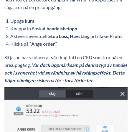
säga tror på en prisuppgång.
Uppge
kurs
Knappa in önskat
handelsbelopp
Aktivera eventuell
Stop Loss
,
Hävstång
och
Take Profit
Klicka på “
Ange order
”
Så ja, nu har vi placerat vårt kapital i en CFD som tror på en
prisuppgång.
Var dock uppmärksam på denna typ av handel
och i synnerhet vid användning av hävstångseffekt. Detta
höjer nämligen riskerna för stora förluster.