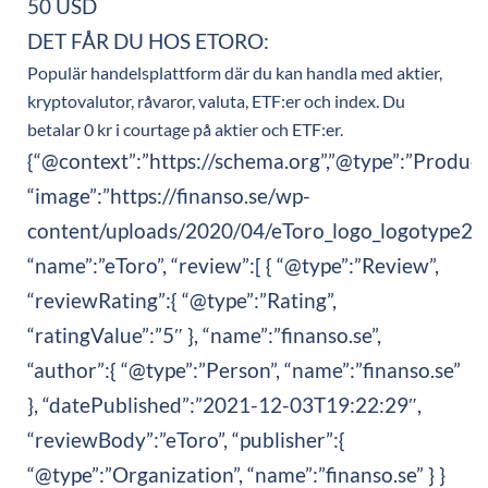
50 USD
DET FÅR DU HOS ETORO:
Populär handelsplattform där du kan handla med aktier,
kryptovalutor, råvaror, valuta, ETF:er och index. Du
betalar 0 kr i courtage på aktier och ETF:er.
{“@context”:”https://schema.org”,”@type”:”Product
“image”:”https://finanso.se/wp-
content/uploads/2020/04/eToro_logo_logotype2.p
“name”:”eToro”, “review”:[ { “@type”:”Review”,
“reviewRating”:{ “@type”:”Rating”,
“ratingValue”:”5″ }, “name”:”finanso.se”,
“author”:{ “@type”:”Person”, “name”:”finanso.se”
}, “datePublished”:”2021-12-03T19:22:29″,
“reviewBody”:”eToro”, “publisher”:{
“@type”:”Organization”, “name”:”finanso.se” } }