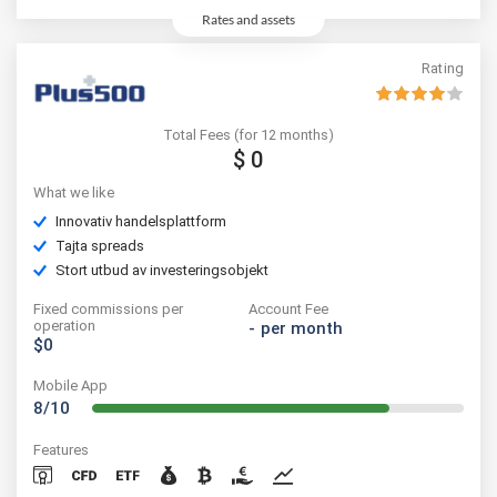
med denna leverantör. Du bör fundera på om du förstår hur CFD:er
Rates and assets
fungerar och om du har råd att ta en hög risk för att förlora ditt kapital.
Rating
Total Fees (for 12 months)
$ 0
What we like
Innovativ handelsplattform
Tajta spreads
Stort utbud av investeringsobjekt
Fixed commissions per
Account Fee
operation
-
per month
$0
Mobile App
8/10
Features