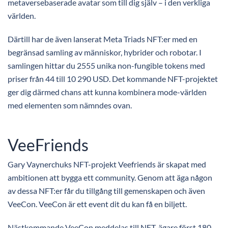
metaversebaserade avatar som till dig själv – i den verkliga
världen.
Därtill har de även lanserat Meta Triads NFT:er med en
begränsad samling av människor, hybrider och robotar. I
samlingen hittar du 2555 unika non-fungible tokens med
priser från 44 till 10 290 USD. Det kommande NFT-projektet
ger dig därmed chans att kunna kombinera mode-världen
med elementen som nämndes ovan.
VeeFriends
Gary Vaynerchuks NFT-projekt Veefriends är skapat med
ambitionen att bygga ett community. Genom att äga någon
av dessa NFT:er får du tillgång till gemenskapen och även
VeeCon. VeeCon är ett event dit du kan få en biljett.
Nästkommande VeeCon meddelas till NFT-ägare först 180