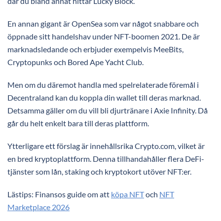
där du bland annat hittar Lucky Block.
En annan gigant är OpenSea som var något snabbare och
öppnade sitt handelshav under NFT-boomen 2021. De är
marknadsledande och erbjuder exempelvis MeeBits,
Cryptopunks och Bored Ape Yacht Club.
Men om du däremot handla med spelrelaterade föremål i
Decentraland kan du koppla din wallet till deras marknad.
Detsamma gäller om du vill bli djurtränare i Axie Infinity. Då
går du helt enkelt bara till deras plattform.
Ytterligare ett förslag är innehållsrika Crypto.com, vilket är
en bred kryptoplattform. Denna tillhandahåller flera DeFi-
tjänster som lån, staking och kryptokort utöver NFT:er.
Lästips:
Finansos guide om att
köpa NFT
och
NFT
Marketplace 2026