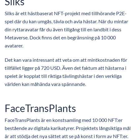
Silks
Silks är ett hästbaserat NFT-projekt med tillhörande P2E-
spel där du kan umgås, tävla och avla hästar. När du mintar
din ryttaravatar får du även tillgång till en landbit i dess
Metaverse. Dock finns det en begränsning på 10 000
avatarer.
Det kan vara intressant att veta om att mintkostnaden för
tillfället ligger på 720 USD. Även det faktum att hästarna i
spelet är kopplat till riktiga tävlingshästar i den verkliga
världen kan måhända vara spännande.
FaceTransPlants
FaceTransPlants är en konstsamling med 10 000 NFT:er
bestående av digitala karikatyrer. Projektets långsiktiga mål
är att stödja det nya sättet att se på konst i form av NFT:er.