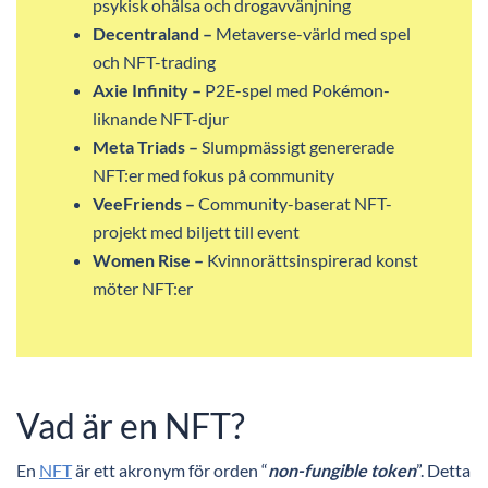
psykisk ohälsa och drogavvänjning
Decentraland –
Metaverse-värld med spel
och NFT-trading
Axie Infinity –
P2E-spel med Pokémon-
liknande NFT-djur
Meta Triads –
Slumpmässigt genererade
NFT:er med fokus på community
VeeFriends –
Community-baserat NFT-
projekt med biljett till event
Women Rise –
Kvinnorättsinspirerad konst
möter NFT:er
Vad är en NFT?
En
NFT
är ett akronym för orden “
non-fungible token
”. Detta