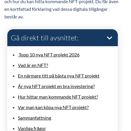
och hur du kan hitta kommande NFT-projekt. Du får även
en kortfattad förklaring vad dessa digitala tillgångar
består av.
Gå direkt till avsnittet:
Topp 10 nya NFT projekt 2026
Vad är en NFT?
En närmare titt på bästa nya NFT projekt
Är nya NFT projekt en bra investering?
Hur hittar man kommande NFT projekt?
Var man kan köpa nya NFT projekt?
Sammanfattning
Vanliga frågor