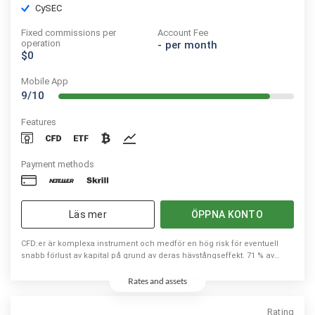
CySEC
Fixed commissions per
Account Fee
operation
-
per month
$0
Mobile App
9/10
Features
Payment methods
Läs mer
ÖPPNA KONTO
CFD:er är komplexa instrument och medför en hög risk för eventuell
snabb förlust av kapital på grund av deras hävstångseffekt. 71 % av
privata investerares konton förlorar kapital när de handlar med CFD:er
med denna leverantör. Du bör fundera på om du förstår hur CFD:er
Rates and assets
fungerar och om du har råd att ta en hög risk för att förlora ditt kapital.
Rating