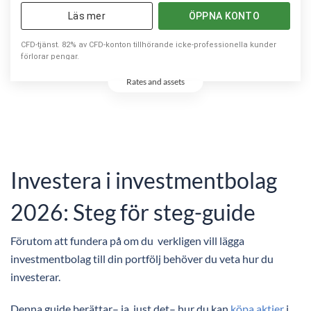
Läs mer
ÖPPNA KONTO
CFD-tjänst. 82% av CFD-konton tillhörande icke-professionella kunder
förlorar pengar.
Rates and assets
Investera i investmentbolag
2026: Steg för steg-guide
Förutom att fundera på om du verkligen vill lägga
investmentbolag till din portfölj behöver du veta hur du
investerar.
Denna guide berättar– ja, just det– hur du kan
köpa aktier
i