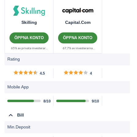
Skilling
Capital.com
ÖPPNA KONTO
ÖPPNA KONTO
65% av privata investerare
67,7% av investerarna
förlorar pengar vid handel
förlorar pengar när de
Rating
med CFD:er hos denna
handlar med CFD:er med
leverantör.......
denna leverantör. Du måste
4.5
4
överväga om du har råd att
ta den höga risken att
Mobile App
potentiellt förlora dina
pengar. Investera
8/10
9/10
ansvarsfullt.......
Bill
Min.Deposit