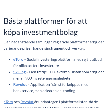
Bästa plattformen för att
köpa investmentbolag
Den nedanstående samlingen reglerade plattformar erbjuder
varierande priser, handelsinstrument och verktyg.
eToro
–
Social
investeringsplattform med rejält utbud
för olika sorters investerare
Skilling
–
Den tredje CFD-aktören i listan som erbjuder
mer än 900 investeringsmöjligheter
Revolut
–
Applikation främst förknippad med
bankservice, men också en del trading
eToro
och
Revolut
är undantagen i plattformslistan, då de
inte enbart är inriktade på CFD:er. Den första har dock ett