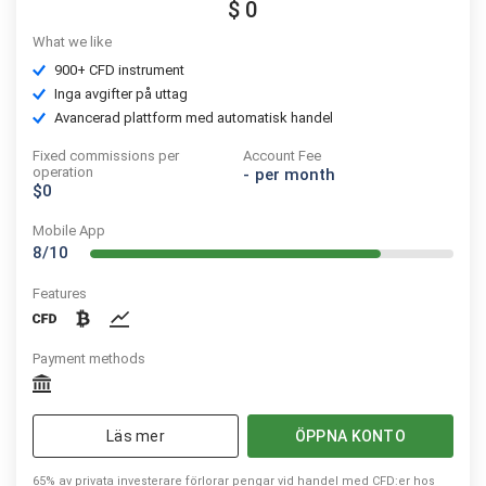
$ 0
What we like
900+ CFD instrument
Inga avgifter på uttag
Avancerad plattform med automatisk handel
Fixed commissions per
Account Fee
operation
-
per month
$0
Mobile App
8/10
Features
Payment methods
Läs mer
ÖPPNA KONTO
65% av privata investerare förlorar pengar vid handel med CFD:er hos