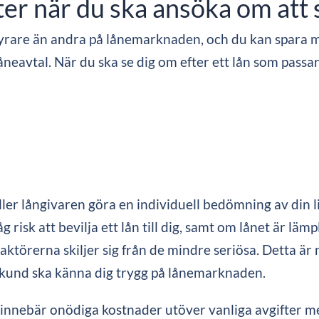
fter när du ska ansöka om att 
 dyrare än andra på lånemarknaden, och du kan spara 
åneavtal. När du ska se dig om efter ett lån som passar
r långivaren göra en individuell bedömning av din liv
isk att bevilja ett lån till dig, samt om lånet är lämpli
aktörerna skiljer sig från de mindre seriösa. Detta ä
om kund ska känna dig trygg på lånemarknaden.
te innebär onödiga kostnader utöver vanliga avgifter 