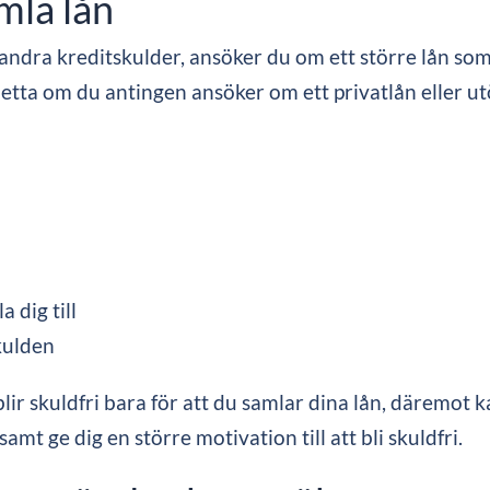
amla lån
dra kreditskulder, ansöker du om ett större lån som tä
detta om du antingen ansöker om ett privatlån eller ut
a dig till
skulden
 blir skuldfri bara för att du samlar dina lån, däremot
samt ge dig en större motivation till att bli skuldfri.